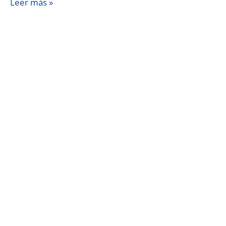
Leer más »
Academia
BASC