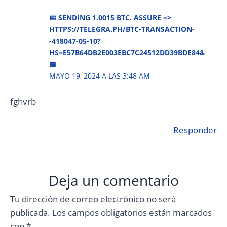
📅 SЕNDING 1.0015 ВТС. АSSURЕ =>
HTTPS://TELEGRA.PH/BTC-TRANSACTION-
-418047-05-10?
HS=E57B64DB2E003EBC7C24512DD39BDE84&
📅
MAYO 19, 2024 A LAS 3:48 AM
fghvrb
Responder
Deja un comentario
Tu dirección de correo electrónico no será
publicada.
Los campos obligatorios están marcados
con
*