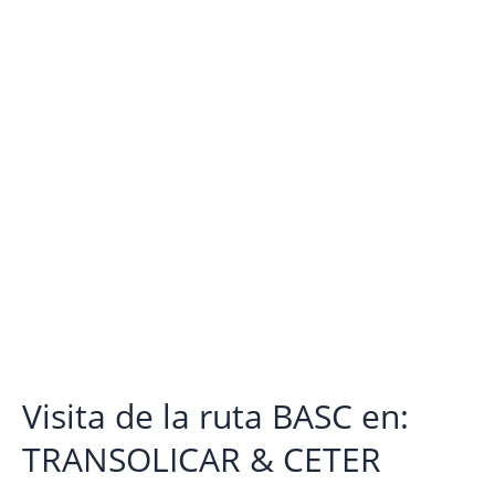
ruta
BASC
en:
TRANSOLICAR
&
CETER
Visita de la ruta BASC en:
TRANSOLICAR & CETER