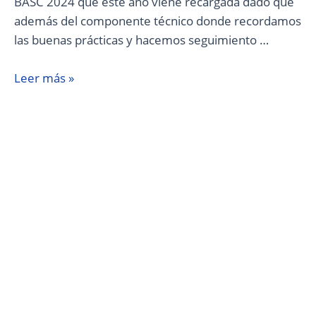
BASC 2024 que este año viene recargada dado que
además del componente técnico donde recordamos
las buenas prácticas y hacemos seguimiento …
Leer más »
Estrategia
de
ganar
y
crecer