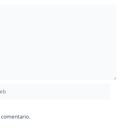
b
n comentario.