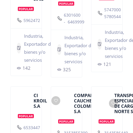
POPULAR
POPULAR
5747000
6301600
5780544
5962472
- 6469999
Industria,
Industria,
Industria,
Exportador d
Exportador de
Exportador de
bienes y/o
bienes y/o
bienes y/o
servicios
servicios
servicios
121
142
325
CI
COMPAÑÍA
TRANSP
KROIL
CAUCHERA
ESPECIA
S.A
COLOMBIANA
DE CARG
S.A
NORTE S
POPULAR
POPULAR
POPULAR
6533447
3153855390
3143586449