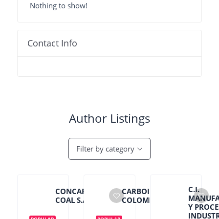
Nothing to show!
Contact Info
Author Listings
Filter by category
C.I.
CONCARMIN
CARBOINDUSTRIA
MANUFA
COAL S.A.S
COLOMBIA S.A.S
Y PROCE
INDUSTR
POPULAR
POPULAR