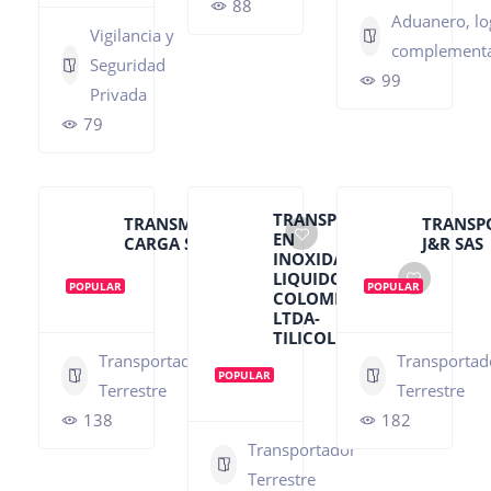
88
Aduanero, log
Vigilancia y
complementa
Seguridad
99
Privada
79
TRANSPORTE
TRANSMOVILIZAR
TRANSP
EN
CARGA S.A.S
J&R SAS
INOXIDABLES
LIQUIDOS DE
POPULAR
POPULAR
COLOMBIA
LTDA-
TILICOL LTDA
Transportador
Transportad
POPULAR
Terrestre
Terrestre
138
182
Transportador
Terrestre