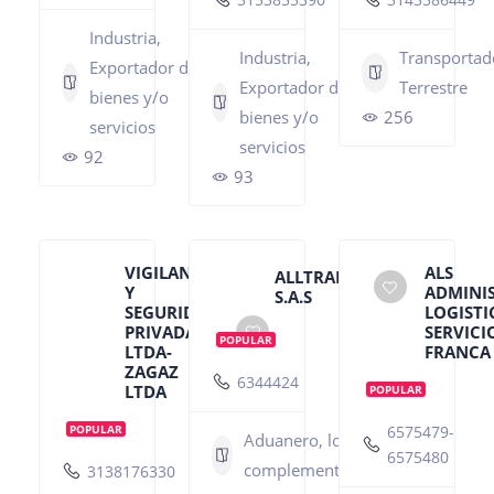
Industria,
Industria,
Transportad
Exportador de
Exportador de
Terrestre
bienes y/o
bienes y/o
256
servicios
servicios
92
93
VIGILANCIA
ALS
ALLTRANS
Y
ADMINI
S.A.S
SEGURIDAD
LOGISTI
PRIVADA
SERVICI
POPULAR
LTDA-
FRANCA 
ZAGAZ
6344424
LTDA
POPULAR
POPULAR
6575479-
Aduanero, logistico,
6575480
complementarios.
3138176330