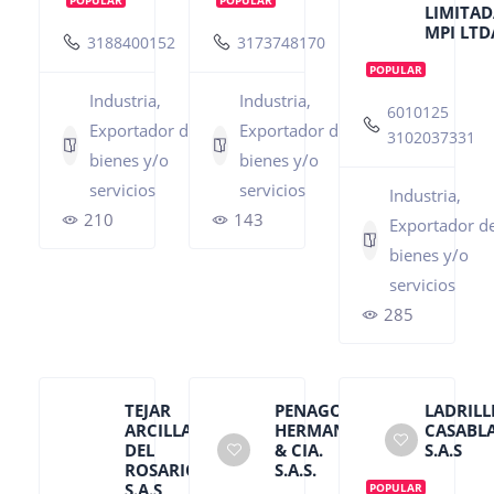
LIMITADA
MPI LTD
3188400152
3173748170
POPULAR
Industria,
Industria,
6010125
Exportador de
Exportador de
3102037331
bienes y/o
bienes y/o
servicios
servicios
Industria,
210
143
Exportador d
bienes y/o
servicios
285
TEJAR
PENAGOS
LADRILL
ARCILLAS
HERMANOS
CASABL
DEL
& CIA.
S.A.S
ROSARIO
S.A.S.
S.A.S
POPULAR