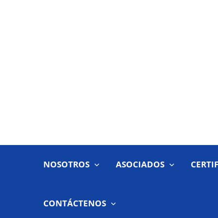
Ir
al
contenido
NOSOTROS
ASOCIADOS
CERTI
CONTÁCTENOS